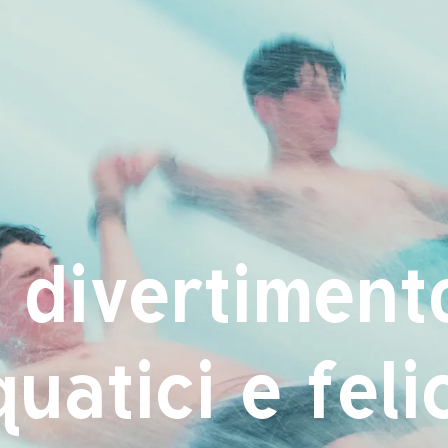
Attrazioni
Servizi
Ristoro
Tariffe
Chi siamo
Co
i divertiment
uatici e feli