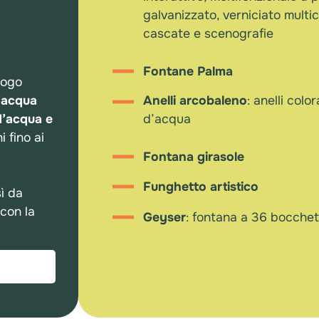
galvanizzato, verniciato multic
cascate e scenografie
Fontane Palma
uogo
Anelli arcobaleno
: anelli colo
’acqua
d’acqua
 d’acqua e
 fino ai
Fontana girasole
Funghetto artistico
sì da
con la
Geyser
: fontana a 36 bocchet