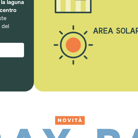
:
la laguna
 centro
ste
 del
AREA SOLA
NOVITÀ