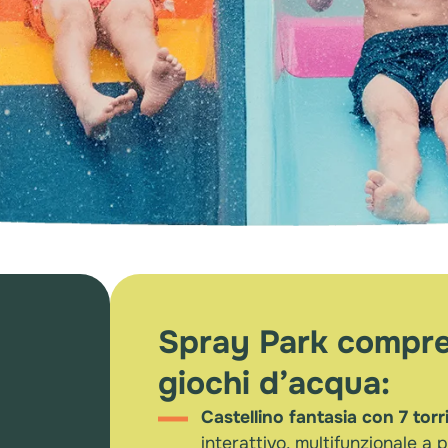
Spray Park compre
giochi d’acqua:
Castellino fantasia con 7 torri
interattivo, multifunzionale a p