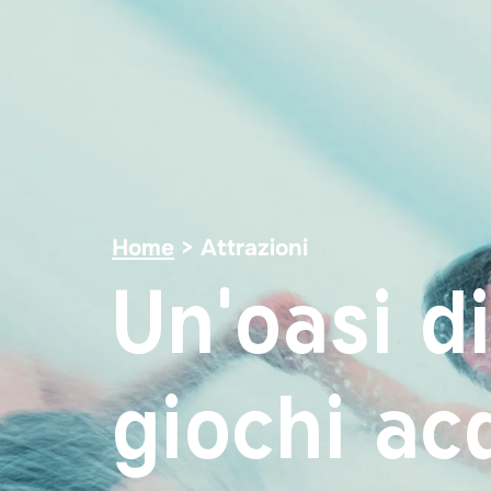
Home
>
Attrazioni
Un'oasi d
giochi acq