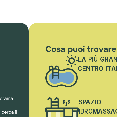
Cosa puoi trovare
LA PIÙ GRA
CENTRO ITA
anorama
SPAZIO
IDROMASSA
 cerca il