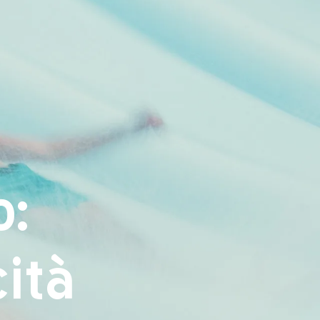
ntatti
Prenota ora
o:
cità