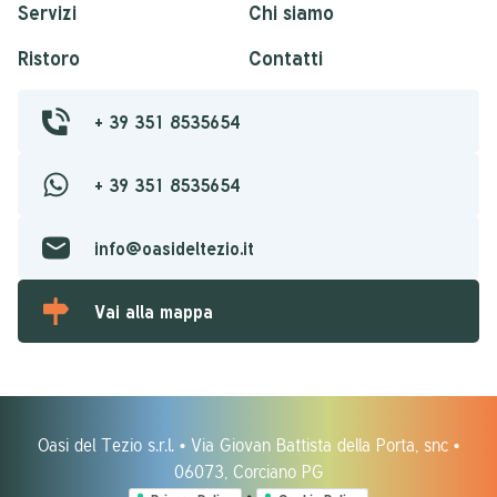
Servizi
Chi siamo
Ristoro
Contatti
+ 39 351 8535654
+ 39 351 8535654
info@oasideltezio.it
Vai alla mappa
Oasi del Tezio s.r.l. • Via Giovan Battista della Porta, snc •
06073, Corciano PG